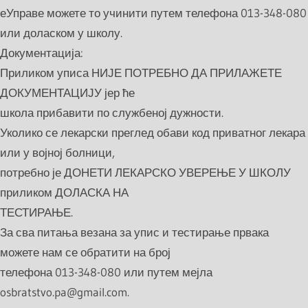
еУправе можете то учинити путем телефона 013-348-080
или доласком у школу.
Документација:
Приликом уписа НИЈЕ ПОТРЕБНО ДА ПРИЛАЖЕТЕ
ДОКУМЕНТАЦИЈУ јер ће
школа прибавити по службеној дужности.
Уколико се лекарски преглед обави код приватног лекара
или у војној болници,
потребно је ДОНЕТИ ЛЕКАРСКО УВЕРЕЊЕ У ШКОЛУ
приликом ДОЛАСКА НА
ТЕСТИРАЊЕ.
За сва питања везана за упис и тестирање првака
можете нам се обратити на број
телефона 013-348-080 или путем мејла
osbratstvo.pa@gmail.com.