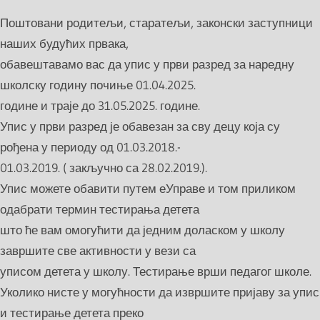
Поштовани родитељи, старатељи, законски заступници
наших будућих првака,
обавештавамо вас да упис у први разред за наредну
школску годину почиње 01.04.2025.
године и траје до 31.05.2025. године.
Упис у први разред је обавезан за сву децу која су
рођена у периоду од 01.03.2018.-
01.03.2019. ( закључно са 28.02.2019.).
Упис можете обавити путем еУправе и том приликом
одабрати термин тестирања детета
што ће вам омогућити да једним доласком у школу
завршите све активности у вези са
уписом детета у школу. Тестирање врши педагог школе.
Уколико нисте у могућности да извршите пријаву за упис
и тестирање детета преко