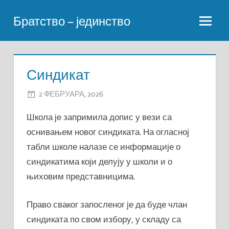
Skip
Братство – јединство
to
content
Синдикат
2 ФЕБРУАРА, 2026
DRAGANA LAZAREVIC
Школа је запримила допис у вези са
оснивањем новог синдиката. На огласној
табли школе налазе се информације о
синдикатима који делују у школи и о
њиховим представницима.
Право сваког запосленог је да буде члан
синдиката по свом избору, у складу са