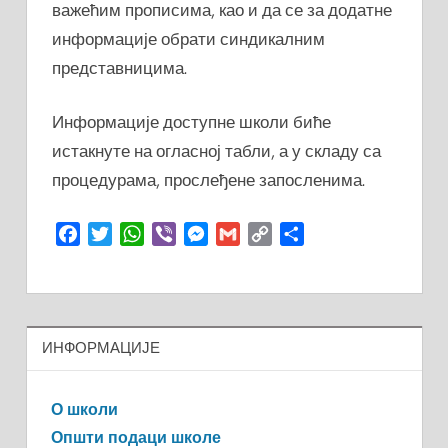
важећим прописима, као и да се за додатне
информације обрати синдикалним
представницима.
Информације доступне школи биће
истакнуте на огласној табли, а у складу са
процедурама, прослеђене запосленима.
Facebook
Twitter
WhatsApp
Viber
Messenger
Gmail
Copy
Share
Link
UNCATEGORIZED
ИНФОРМАЦИЈЕ
О школи
Општи подаци школе